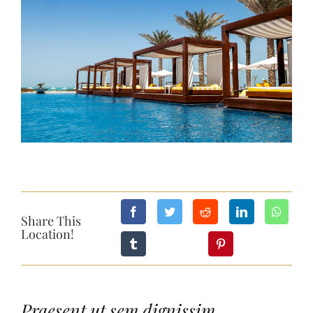
Larger
GALLERIA
Image
OFFERTE
CONTATTI
Share This
Location!
Praesent ut sem dignissim