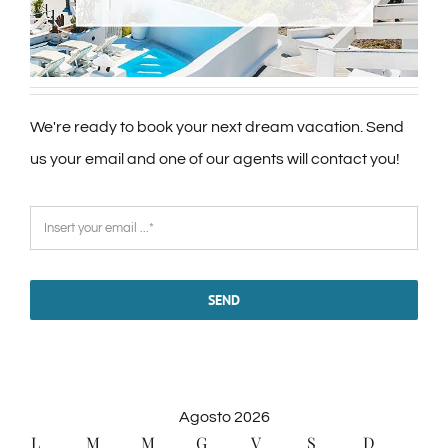
We're ready to book your next dream vacation. Send
us your email and one of our agents will contact you!
SEND
Agosto 2026
L
M
M
G
V
S
D