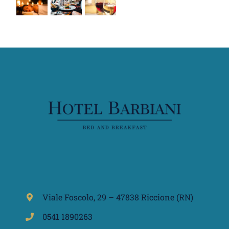
Viale Foscolo, 29 – 47838 Riccione (RN)
0541 1890263