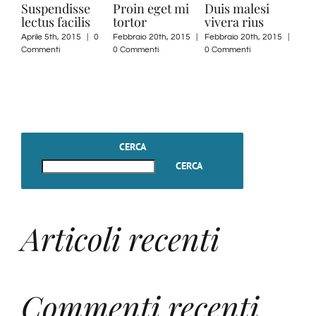
Suspendisse
Proin eget mi
Duis malesi
Nul
lectus facilis
tortor
vivera rius
augu
Aprile 5th, 2015
|
0
Febbraio 20th, 2015
|
Febbraio 20th, 2015
|
Febbr
Commenti
0 Commenti
0 Commenti
0 Com
CERCA
CERCA
Articoli recenti
Commenti recenti